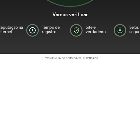
Vamos verificar
Reputação na
Tempo de
Site é
Selos
nternet
registro
verdadeiro
segur
CONTINUA DEPOIS DA PUBLICIDADE