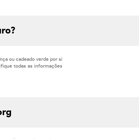
uro?
ança ou cadeado verde por si
rifique todas as informações
org