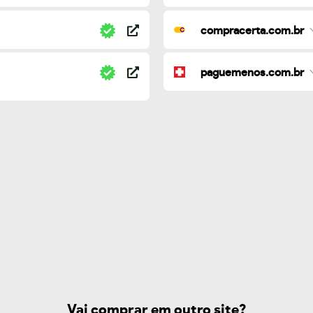
compracerta.com.br
paguemenos.com.br
Vai comprar em outro site?