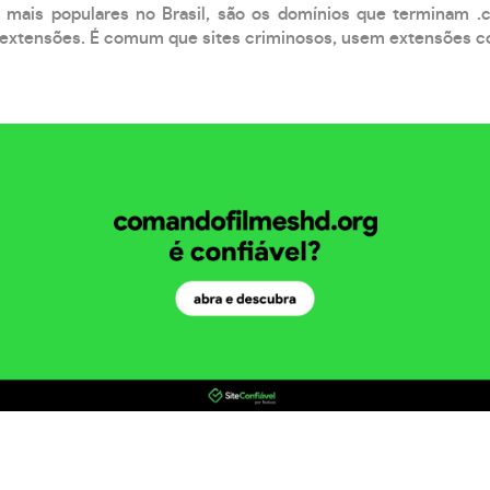
 mais populares no Brasil, são os domínios que terminam .
xtensões. É comum que sites criminosos, usem extensões como