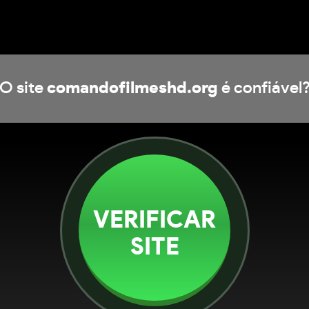
O site
comandofilmeshd.org
é confiável
VERIFICAR
SITE