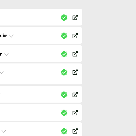
.br
r