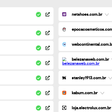
netshoes.com.br
epocacosmeticos.com
webcontinental.com.b
belezanaweb.com.br
stanley1913.com.br
kabum.com.br
loja.electrolux.com.br