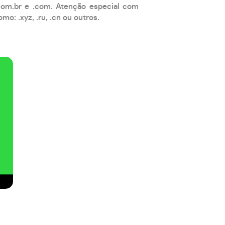
com.br e .com. Atenção especial com
: .xyz, .ru, .cn ou outros.