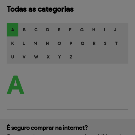
Todas as categorias
A
B
C
D
E
F
G
H
I
J
K
L
M
N
O
P
Q
R
S
T
U
V
W
X
Y
Z
A
É seguro comprar na internet?