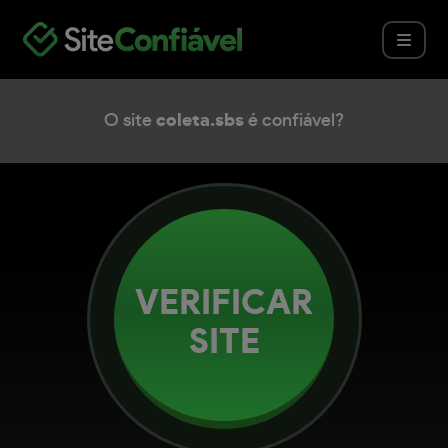
O site
coleta.sbs
é confiável?
VERIFICAR
SITE