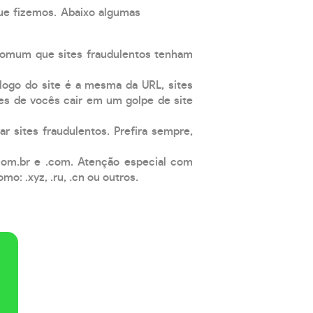
que fizemos. Abaixo algumas
comum que sites fraudulentos tenham
 logo do site é a mesma da URL, sites
es de vocês cair em um golpe de site
ar sites fraudulentos. Prefira sempre,
com.br e .com. Atenção especial com
: .xyz, .ru, .cn ou outros.