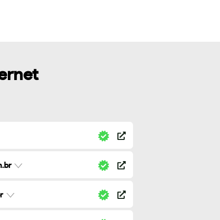
ternet
.br
r