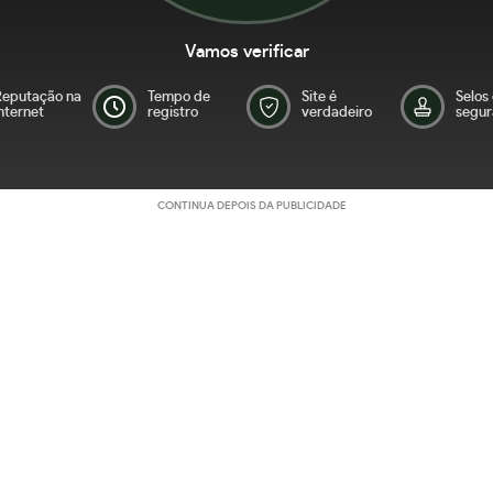
Vamos verificar
Reputação na
Tempo de
Site é
Selos
nternet
registro
verdadeiro
segur
CONTINUA DEPOIS DA PUBLICIDADE