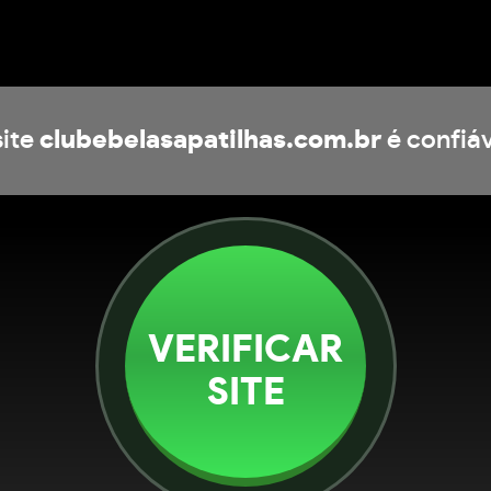
site
clubebelasapatilhas.com.br
é confiáv
VERIFICAR
SITE