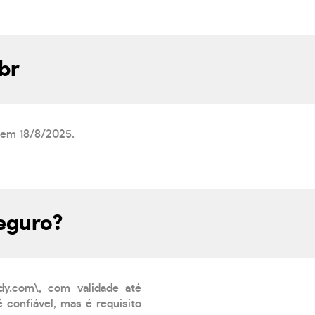
br
a em 18/8/2025.
seguro?
dy.com\, com validade até
 confiável, mas é requisito