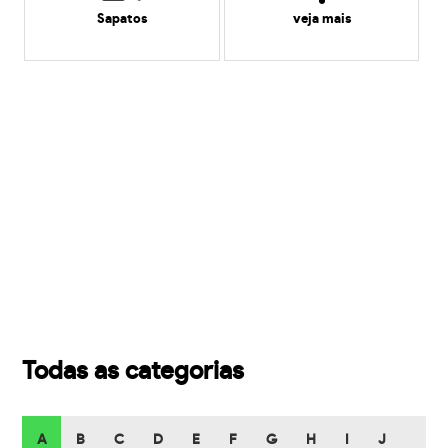
Sapatos
veja mais
Todas as categorias
A
B
C
D
E
F
G
H
I
J