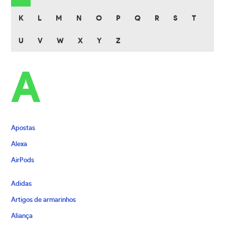
K
L
M
N
O
P
Q
R
S
T
U
V
W
X
Y
Z
A
Apostas
Alexa
AirPods
Adidas
Artigos de armarinhos
Aliança