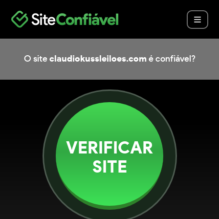
O site
claudiokussleiloes.com
é confiável?
VERIFICAR
SITE