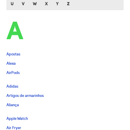
U
V
W
X
Y
Z
A
Apostas
Alexa
AirPods
Adidas
Artigos de armarinhos
Aliança
Apple Watch
Air Fryer