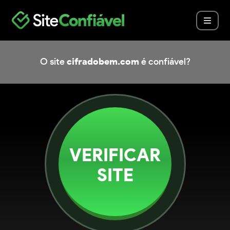
O site
cifradobem.com
é confiável?
VERIFICAR
SITE