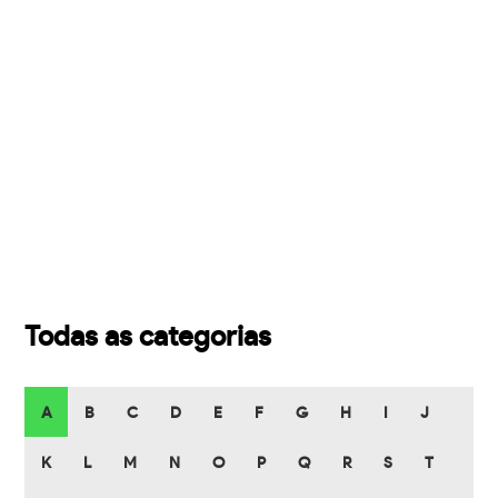
Todas as categorias
A
B
C
D
E
F
G
H
I
J
K
L
M
N
O
P
Q
R
S
T