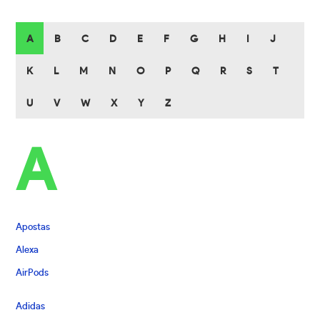
A
B
C
D
E
F
G
H
I
J
K
L
M
N
O
P
Q
R
S
T
U
V
W
X
Y
Z
A
Apostas
Alexa
AirPods
Adidas