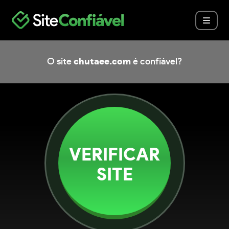
O site
chutaee.com
é confiável?
VERIFICAR
SITE