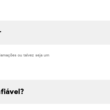
r
lamações ou talvez seja um
fiável?