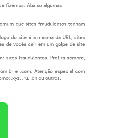
que fizemos. Abaixo algumas
comum que sites fraudulentos tenham
 logo do site é a mesma da URL, sites
es de vocês cair em um golpe de site
ar sites fraudulentos. Prefira sempre,
com.br e .com. Atenção especial com
: .xyz, .ru, .cn ou outros.