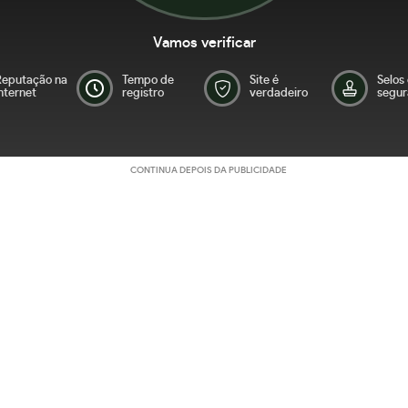
Vamos verificar
Reputação na
Tempo de
Site é
Selos
nternet
registro
verdadeiro
segur
CONTINUA DEPOIS DA PUBLICIDADE