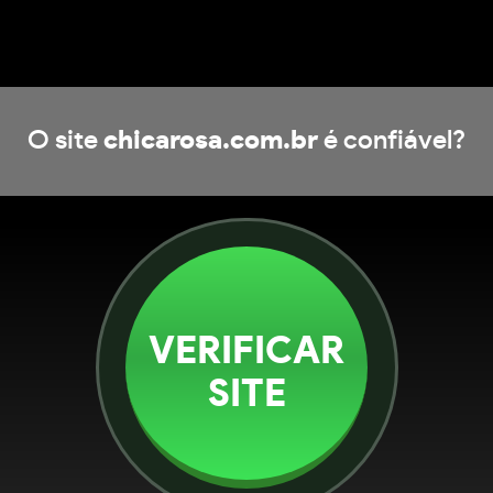
O site
chicarosa.com.br
é confiável?
VERIFICAR
SITE