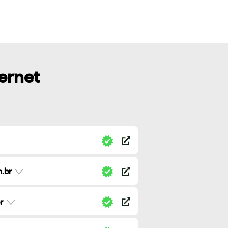
ternet
.br
r