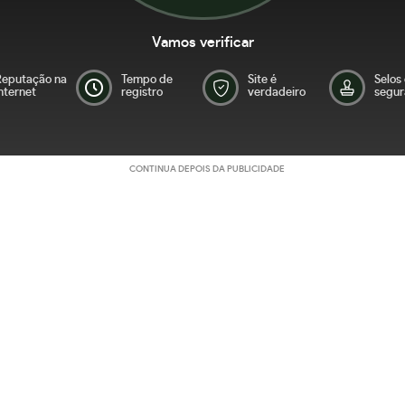
Vamos verificar
Reputação na
Tempo de
Site é
Selos
nternet
registro
verdadeiro
segur
CONTINUA DEPOIS DA PUBLICIDADE