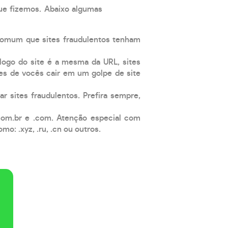
que fizemos. Abaixo algumas
comum que sites fraudulentos tenham
 logo do site é a mesma da URL, sites
es de vocês cair em um golpe de site
ar sites fraudulentos. Prefira sempre,
com.br e .com. Atenção especial com
: .xyz, .ru, .cn ou outros.