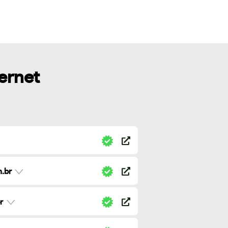
ternet
.br
r