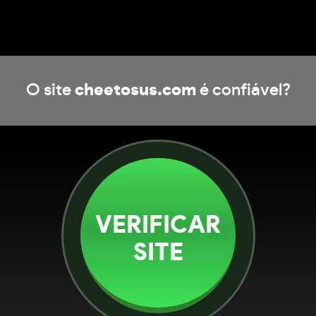
O site
cheetosus.com
é confiável?
VERIFICAR
SITE