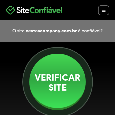
O site
cestascompany.com.br
é confiável?
VERIFICAR
SITE