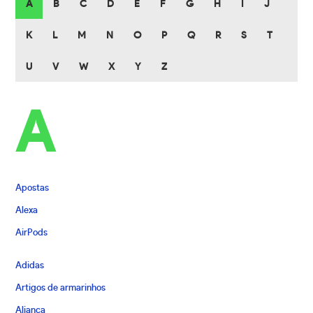
A
B
C
D
E
F
G
H
I
J
K
L
M
N
O
P
Q
R
S
T
U
V
W
X
Y
Z
A
Apostas
Alexa
AirPods
Adidas
Artigos de armarinhos
Aliança