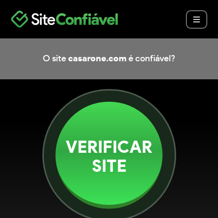
O site
casarone.com
é confiável?
VERIFICAR
SITE