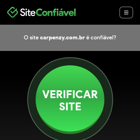
O site
carpenzy.com.br
é confiável?
VERIFICAR
SITE