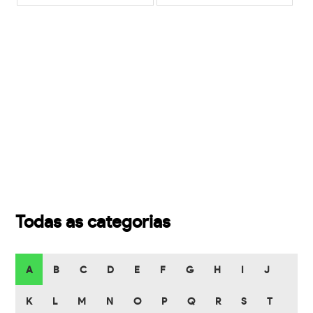
Todas as categorias
A
B
C
D
E
F
G
H
I
J
K
L
M
N
O
P
Q
R
S
T