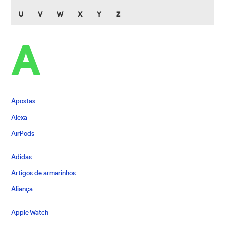
U
V
W
X
Y
Z
A
Apostas
Alexa
AirPods
Adidas
Artigos de armarinhos
Aliança
Apple Watch