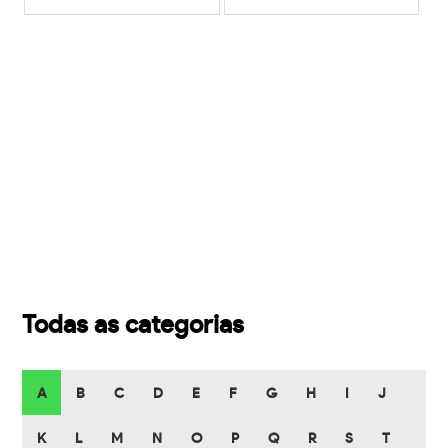
Todas as categorias
A
B
C
D
E
F
G
H
I
J
K
L
M
N
O
P
Q
R
S
T