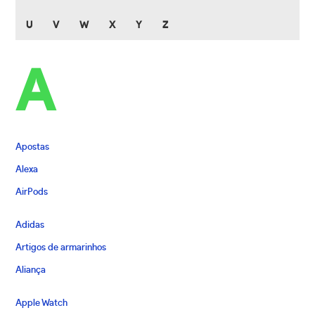
U
V
W
X
Y
Z
A
Apostas
Alexa
AirPods
Adidas
Artigos de armarinhos
Aliança
Apple Watch