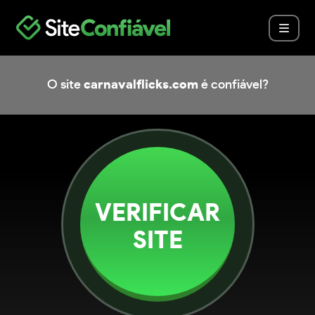
O site
carnavalflicks.com
é confiável?
VERIFICAR
SITE