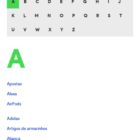
A
B
C
D
E
F
G
H
I
J
K
L
M
N
O
P
Q
R
S
T
U
V
W
X
Y
Z
A
Apostas
Alexa
AirPods
Adidas
Artigos de armarinhos
Aliança