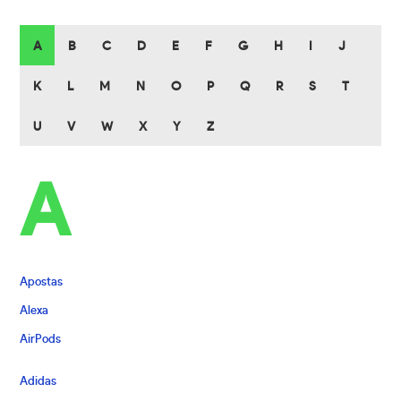
A
B
C
D
E
F
G
H
I
J
K
L
M
N
O
P
Q
R
S
T
U
V
W
X
Y
Z
A
Apostas
Alexa
AirPods
Adidas