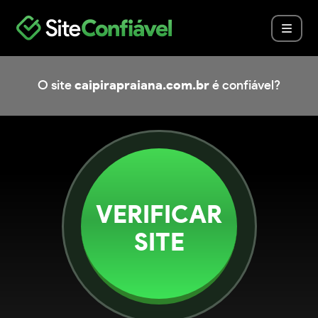
O site
caipirapraiana.com.br
é confiável?
VERIFICAR
SITE