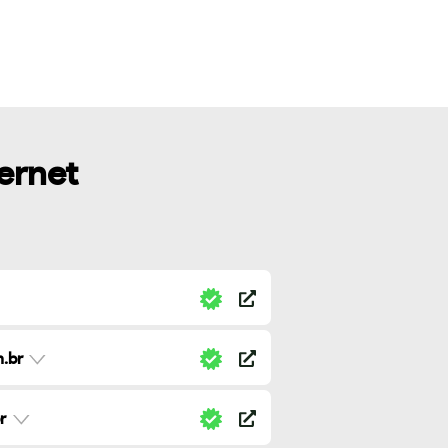
ternet
.br
r