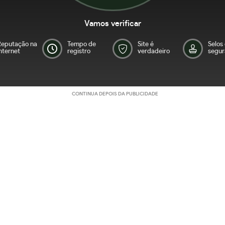
Vamos verificar
Reputação na
Tempo de
Site é
Selos
nternet
registro
verdadeiro
segur
CONTINUA DEPOIS DA PUBLICIDADE