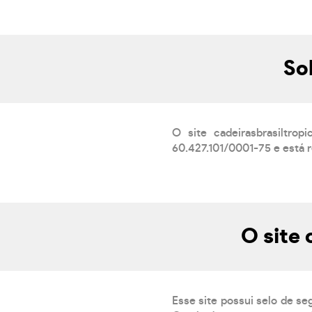
So
O site cadeirasbrasiltro
60.427.101/0001-75 e está 
O site 
Esse site possui selo de se