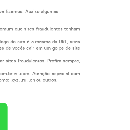
que fizemos. Abaixo algumas
comum que sites fraudulentos tenham
 logo do site é a mesma da URL, sites
es de vocês cair em um golpe de site
ar sites fraudulentos. Prefira sempre,
com.br e .com. Atenção especial com
: .xyz, .ru, .cn ou outros.