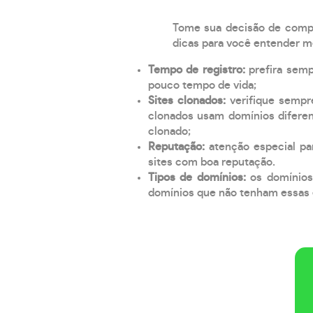
Tome sua decisão de compra
dicas para você entender m
Tempo de registro:
prefira sem
pouco tempo de vida;
Sites clonados:
verifique sempr
clonados usam domínios diferen
clonado;
Reputação:
atenção especial par
sites com boa reputação.
Tipos de domínios:
os domínios
domínios que não tenham essas e