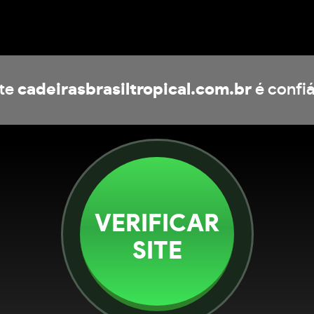
ite
cadeirasbrasiltropical.com.br
é confiá
VERIFICAR
SITE