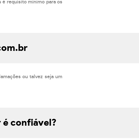
 é requisito mínimo para os
.com.br
lamações ou talvez seja um
 é confiável?