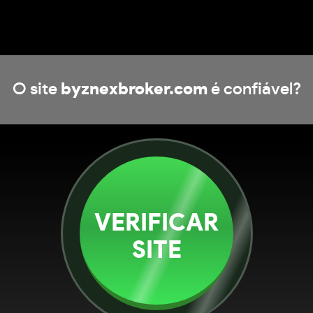
O site
byznexbroker.com
é confiável?
VERIFICAR
SITE