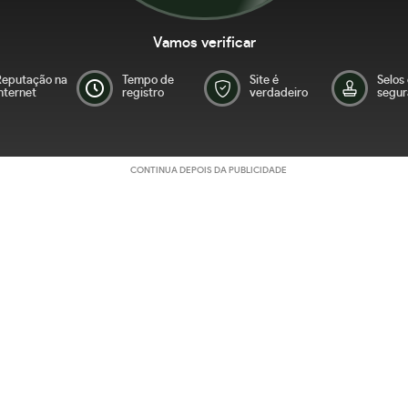
Vamos verificar
Reputação na
Tempo de
Site é
Selos
nternet
registro
verdadeiro
segur
CONTINUA DEPOIS DA PUBLICIDADE