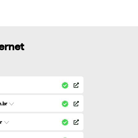
ternet
.br
r