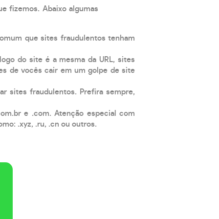
que fizemos. Abaixo algumas
comum que sites fraudulentos tenham
 logo do site é a mesma da URL, sites
es de vocês cair em um golpe de site
ar sites fraudulentos. Prefira sempre,
com.br e .com. Atenção especial com
: .xyz, .ru, .cn ou outros.