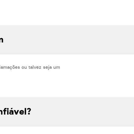
m
lamações ou talvez seja um
fiável?