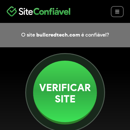
O site
bullcredtech.com
é confiável?
VERIFICAR
SITE