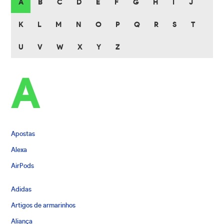
A
B
C
D
E
F
G
H
I
J
K
L
M
N
O
P
Q
R
S
T
U
V
W
X
Y
Z
A
Apostas
Alexa
AirPods
Adidas
Artigos de armarinhos
Aliança