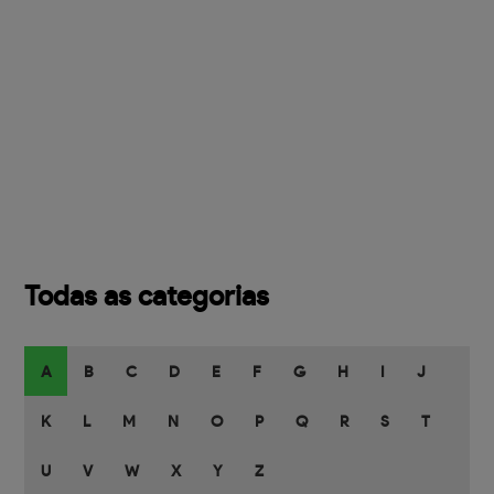
Todas as categorias
A
B
C
D
E
F
G
H
I
J
K
L
M
N
O
P
Q
R
S
T
U
V
W
X
Y
Z