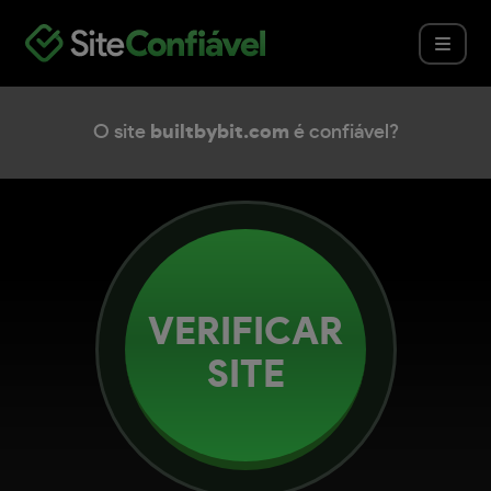
O site
builtbybit.com
é confiável?
VERIFICAR
SITE