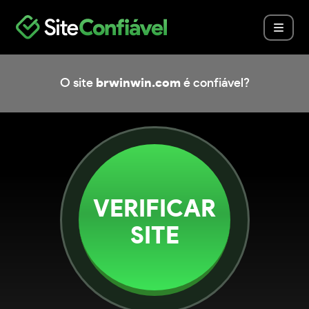
O site
brwinwin.com
é confiável?
VERIFICAR
SITE