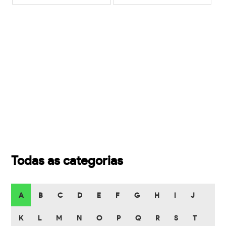
Todas as categorias
A
B
C
D
E
F
G
H
I
J
K
L
M
N
O
P
Q
R
S
T