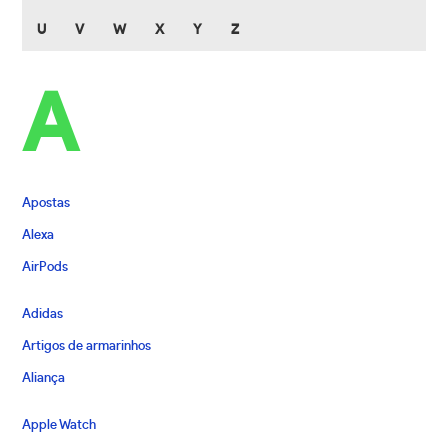
U
V
W
X
Y
Z
A
Apostas
Alexa
AirPods
Adidas
Artigos de armarinhos
Aliança
Apple Watch