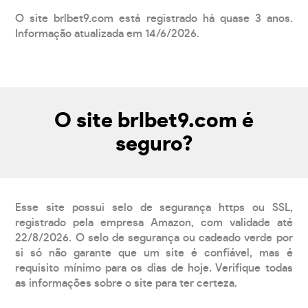
O site brlbet9.com está registrado há quase 3 anos.
Informação atualizada em 14/6/2026.
O site brlbet9.com é
seguro?
Esse site possui selo de segurança https ou SSL,
registrado pela empresa Amazon, com validade até
22/8/2026. O selo de segurança ou cadeado verde por
si só não garante que um site é confiável, mas é
requisito mínimo para os dias de hoje. Verifique todas
as informações sobre o site para ter certeza.