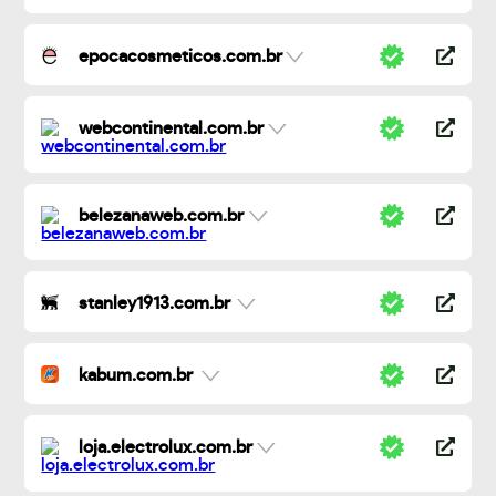
epocacosmeticos.com.br
webcontinental.com.br
belezanaweb.com.br
stanley1913.com.br
kabum.com.br
loja.electrolux.com.br