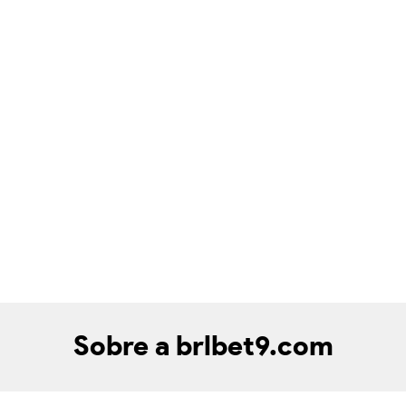
Sobre a brlbet9.com