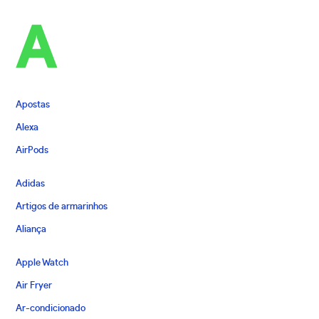
A
Apostas
Alexa
AirPods
Adidas
Artigos de armarinhos
Aliança
Apple Watch
Air Fryer
Ar-condicionado