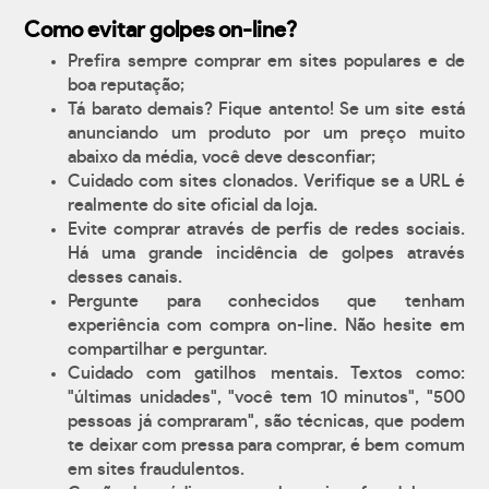
Como evitar golpes on-line?
Prefira sempre comprar em sites populares e de
boa reputação;
Tá barato demais? Fique antento! Se um site está
anunciando um produto por um preço muito
abaixo da média, você deve desconfiar;
Cuidado com sites clonados. Verifique se a URL é
realmente do site oficial da loja.
Evite comprar através de perfis de redes sociais.
Há uma grande incidência de golpes através
desses canais.
Pergunte para conhecidos que tenham
experiência com compra on-line. Não hesite em
compartilhar e perguntar.
Cuidado com gatilhos mentais. Textos como:
"últimas unidades", "você tem 10 minutos", "500
pessoas já compraram", são técnicas, que podem
te deixar com pressa para comprar, é bem comum
em sites fraudulentos.