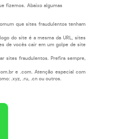
que fizemos. Abaixo algumas
comum que sites fraudulentos tenham
 logo do site é a mesma da URL, sites
es de vocês cair em um golpe de site
ar sites fraudulentos. Prefira sempre,
com.br e .com. Atenção especial com
: .xyz, .ru, .cn ou outros.