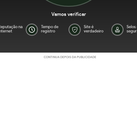
Vamos verificar
Reputação na
Tempo de
Site é
Selos
nternet
registro
verdadeiro
segur
CONTINUA DEPOIS DA PUBLICIDADE