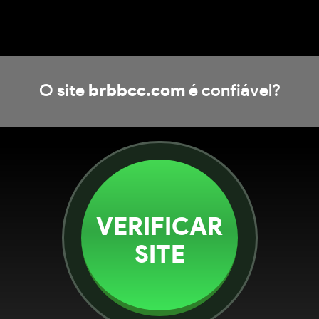
O site
brbbcc.com
é confiável?
VERIFICAR
SITE