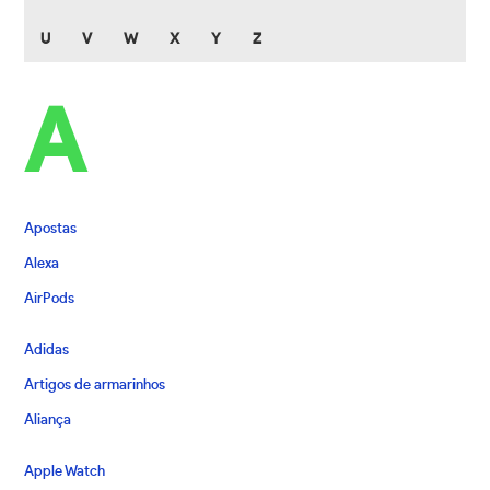
U
V
W
X
Y
Z
A
Apostas
Alexa
AirPods
Adidas
Artigos de armarinhos
Aliança
Apple Watch