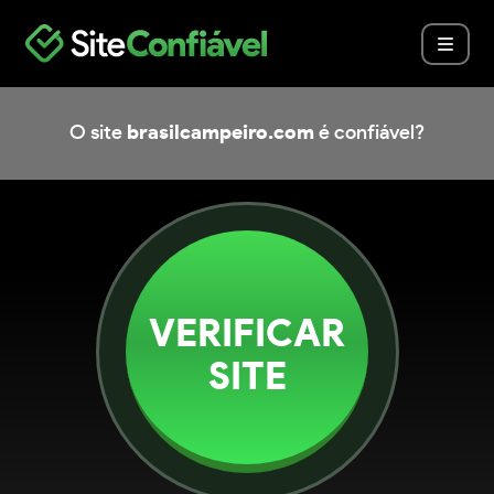
O site
brasilcampeiro.com
é confiável?
VERIFICAR
SITE