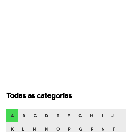
Todas as categorias
A
B
C
D
E
F
G
H
I
J
K
L
M
N
O
P
Q
R
S
T