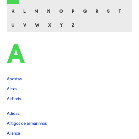
K
L
M
N
O
P
Q
R
S
T
U
V
W
X
Y
Z
A
Apostas
Alexa
AirPods
Adidas
Artigos de armarinhos
Aliança