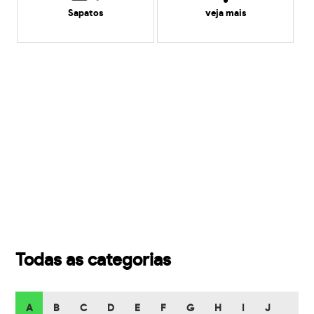
Sapatos
veja mais
Todas as categorias
A
B
C
D
E
F
G
H
I
J