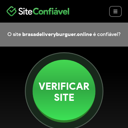
O site
brasadeliveryburguer.online
é confiável?
VERIFICAR
SITE