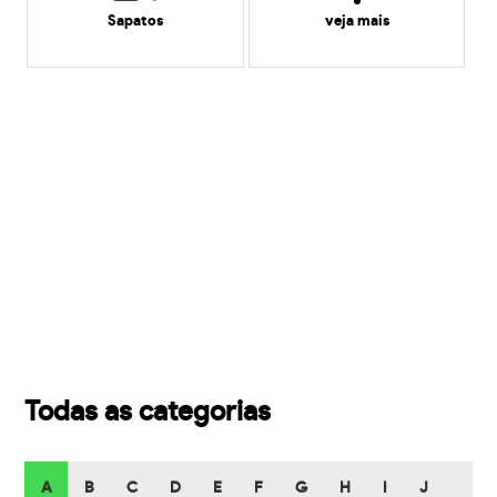
Sapatos
veja mais
Todas as categorias
A
B
C
D
E
F
G
H
I
J