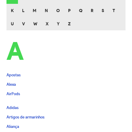
K
L
M
N
O
P
Q
R
S
T
U
V
W
X
Y
Z
A
Apostas
Alexa
AirPods
Adidas
Artigos de armarinhos
Aliança