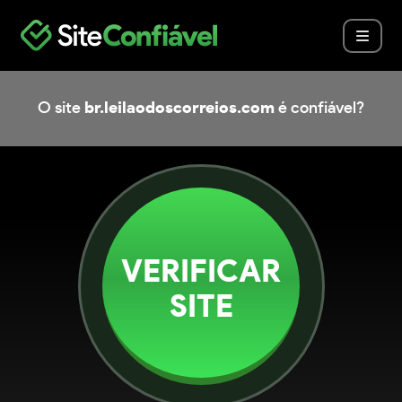
O site
br.leilaodoscorreios.com
é confiável?
VERIFICAR
SITE