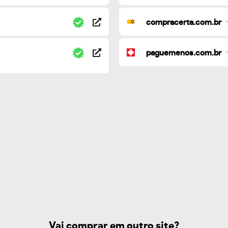
compracerta.com.br
paguemenos.com.br
Vai comprar em outro site?