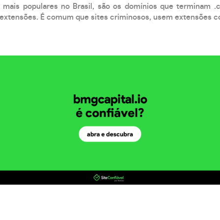
 mais populares no Brasil, são os domínios que terminam .
xtensões. É comum que sites criminosos, usem extensões como