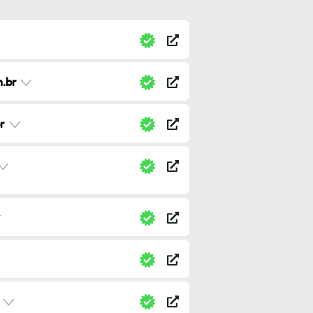
.br
r