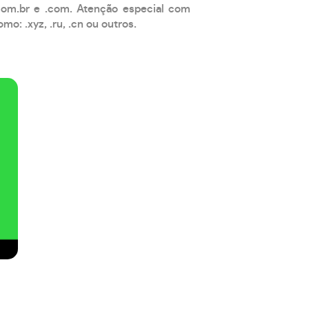
com.br e .com. Atenção especial com
: .xyz, .ru, .cn ou outros.