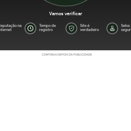
Vamos verificar
Reputação na
Tempo de
Site é
Selos
nternet
registro
verdadeiro
segur
CONTINUA DEPOIS DA PUBLICIDADE