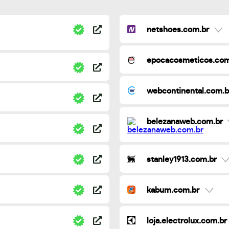
netshoes.com.br
epocacosmeticos.com
webcontinental.com.b
belezanaweb.com.br
stanley1913.com.br
kabum.com.br
loja.electrolux.com.br