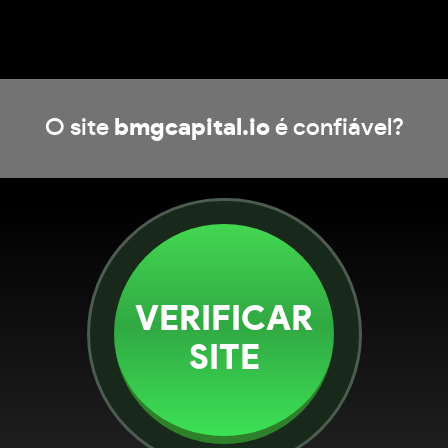
O site
bmgcapital.io
é confiável?
VERIFICAR
SITE