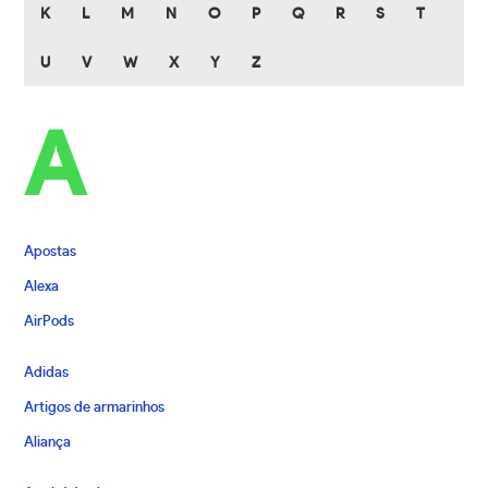
K
L
M
N
O
P
Q
R
S
T
U
V
W
X
Y
Z
A
Apostas
Alexa
AirPods
Adidas
Artigos de armarinhos
Aliança