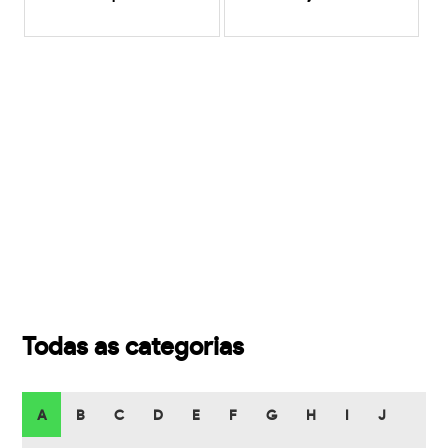
Todas as categorias
A
B
C
D
E
F
G
H
I
J