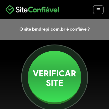
O site
bmdrepi.com.br
é confiável?
VERIFICAR
SITE