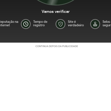
Vamos verificar
Reputação na
Tempo de
Site é
Selos
nternet
registro
verdadeiro
segur
CONTINUA DEPOIS DA PUBLICIDADE