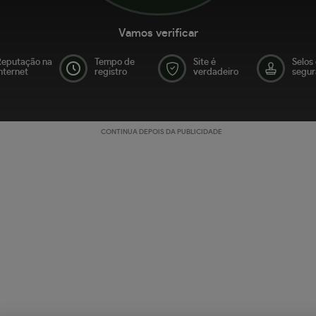
Vamos verificar
Reputação na
Tempo de
Site é
Selos
nternet
registro
verdadeiro
segur
CONTINUA DEPOIS DA PUBLICIDADE