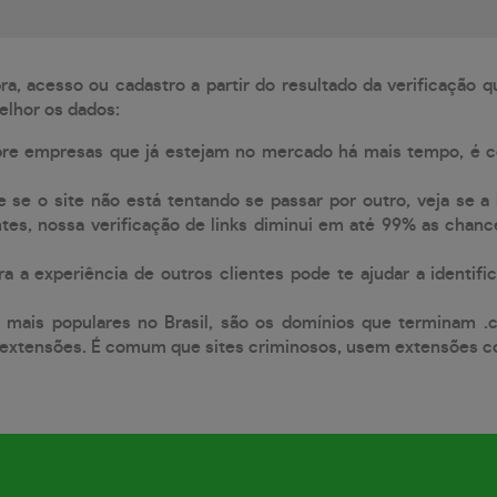
, acesso ou cadastro a partir do resultado da verificação 
elhor os dados:
pre empresas que já estejam no mercado há mais tempo, é 
e se o site não está tentando se passar por outro, veja se a
tes, nossa verificação de links diminui em até 99% as chanc
a a experiência de outros clientes pode te ajudar a identific
 mais populares no Brasil, são os domínios que terminam .
xtensões. É comum que sites criminosos, usem extensões como