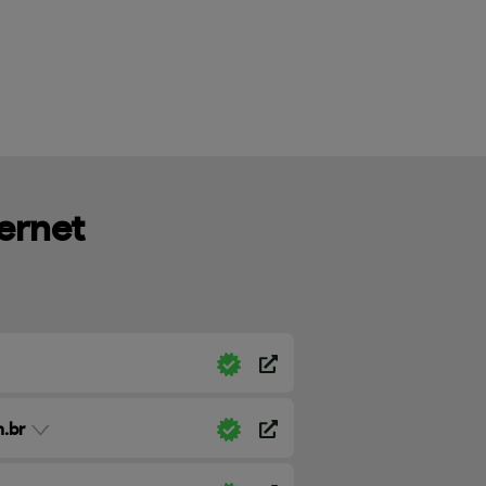
ternet
.br