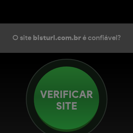
O site
bisturi.com.br
é confiável?
VERIFICAR
SITE