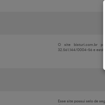
O site bisturi.com.br p
32.561.144/0004-56 e está 
Esse site possui selo de se