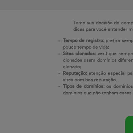
Tome sua decisão de compra
dicas para você entender m
Tempo de registro:
prefira sem
pouco tempo de vida;
Sites clonados:
verifique sempr
clonados usam domínios diferen
clonado;
Reputação:
atenção especial par
sites com boa reputação.
Tipos de domínios:
os domínios
domínios que não tenham essas e