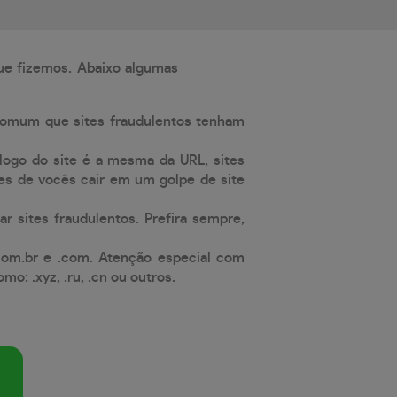
que fizemos. Abaixo algumas
comum que sites fraudulentos tenham
 logo do site é a mesma da URL, sites
es de vocês cair em um golpe de site
ar sites fraudulentos. Prefira sempre,
com.br e .com. Atenção especial com
: .xyz, .ru, .cn ou outros.