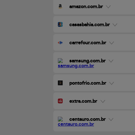
amazon.com.br
casasbahia.com.br
carrefour.com.br
samsung.com.br
pontofrio.com.br
extra.com.br
centauro.com.br