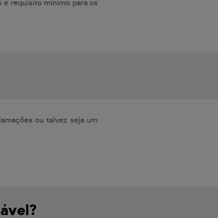
 é requisito mínimo para os
lamações ou talvez seja um
iável?