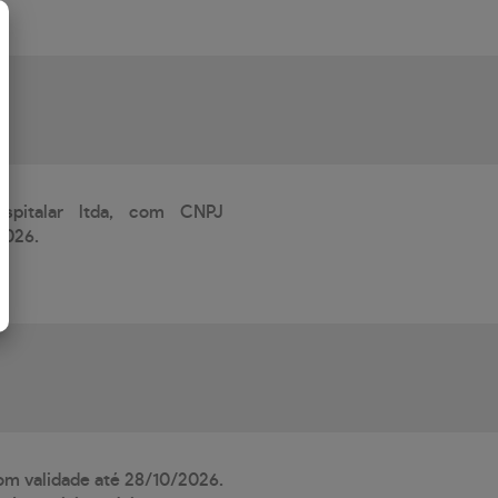
ospitalar ltda, com CNPJ
2026.
com validade até 28/10/2026.