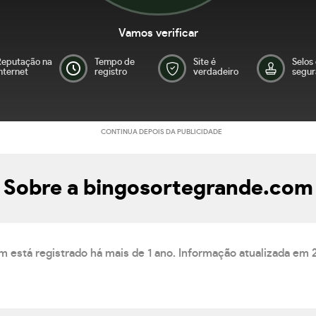
Vamos verificar
Reputação na
Tempo de
Site é
Selos
nternet
registro
verdadeiro
segur
CONTINUA DEPOIS DA PUBLICIDADE
Sobre a bingosortegrande.com
m está registrado há mais de 1 ano. Informação atualizada em