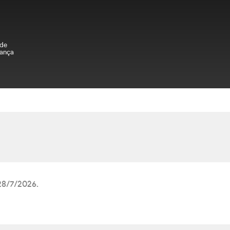
 de
ança
 28/7/2026.