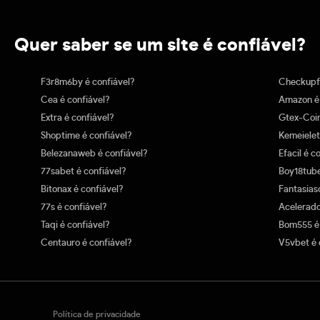
Quer saber se um site é confiável?
F3r8m6by é confiável?
Checkupfi
Cea é confiável?
Amazon é 
Extra é confiável?
Gtex-Coin
Shoptime é confiável?
Kemeielet
Belezanaweb é confiável?
Efacil é c
77sabet é confiável?
Boy18tube
Bitonax é confiável?
Fantasiaso
77s é confiável?
Acelerado
Taqi é confiável?
Bom555 é 
Centauro é confiável?
V5vbet é 
Política de privacidade