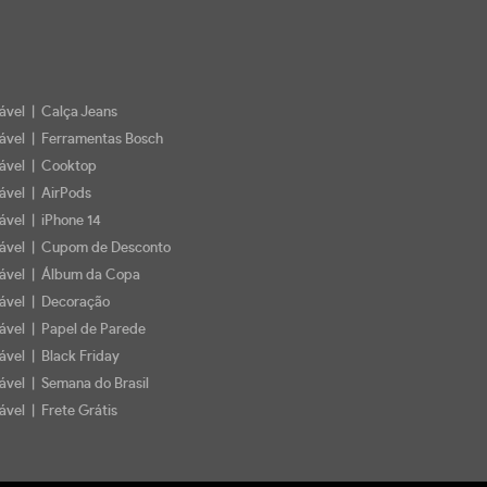
iável | Calça Jeans
iável | Ferramentas Bosch
iável | Cooktop
iável | AirPods
iável | iPhone 14
iável | Cupom de Desconto
iável | Álbum da Copa
iável | Decoração
iável | Papel de Parede
ável | Black Friday
iável | Semana do Brasil
ável | Frete Grátis