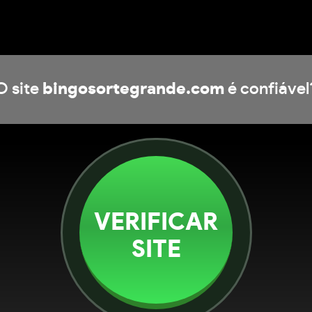
O site
bingosortegrande.com
é confiável
VERIFICAR
SITE