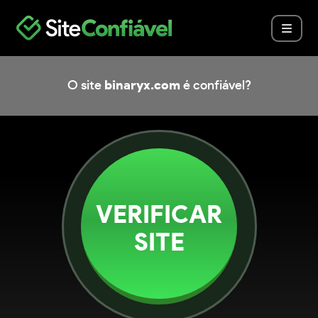
O site
binaryx.com
é confiável?
VERIFICAR
SITE