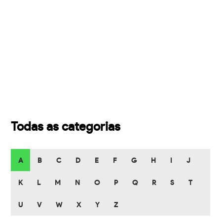
Todas as categorias
A
B
C
D
E
F
G
H
I
J
K
L
M
N
O
P
Q
R
S
T
U
V
W
X
Y
Z