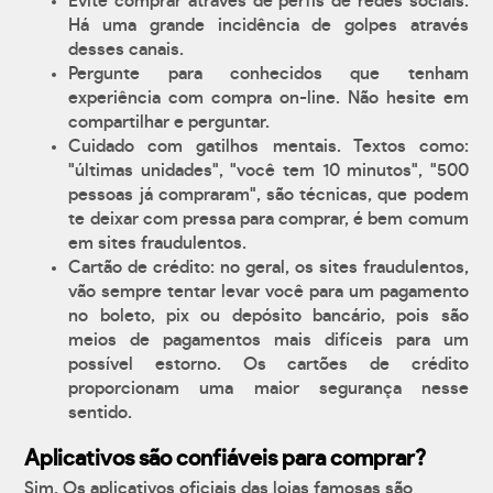
Evite comprar através de perfis de redes sociais.
Há uma grande incidência de golpes através
desses canais.
Pergunte para conhecidos que tenham
experiência com compra on-line. Não hesite em
compartilhar e perguntar.
Cuidado com gatilhos mentais. Textos como:
"últimas unidades", "você tem 10 minutos", "500
pessoas já compraram", são técnicas, que podem
te deixar com pressa para comprar, é bem comum
em sites fraudulentos.
Cartão de crédito: no geral, os sites fraudulentos,
vão sempre tentar levar você para um pagamento
no boleto, pix ou depósito bancário, pois são
meios de pagamentos mais difíceis para um
possível estorno. Os cartões de crédito
proporcionam uma maior segurança nesse
sentido.
Aplicativos são confiáveis para comprar?
Sim. Os aplicativos oficiais das lojas famosas são