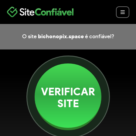
O site
bichonopix.space
é confiável?
VERIFICAR
SITE