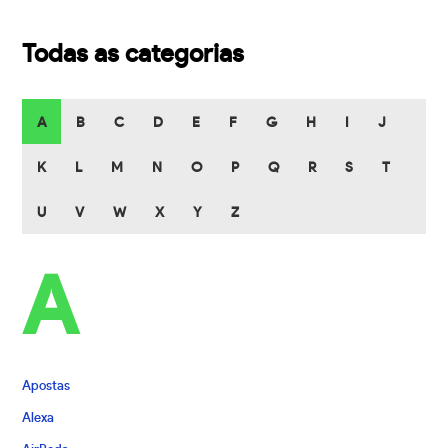
Todas as categorias
A
B
C
D
E
F
G
H
I
J
K
L
M
N
O
P
Q
R
S
T
U
V
W
X
Y
Z
A
Apostas
Alexa