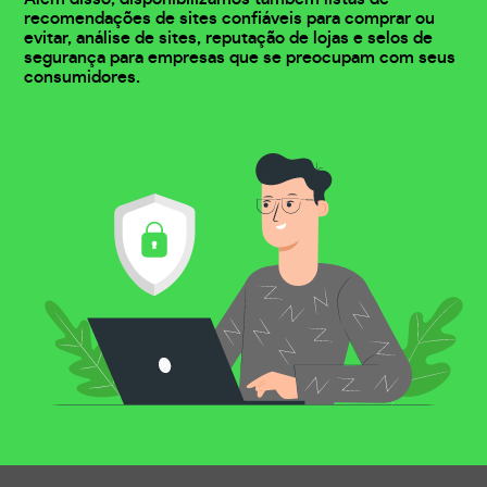
recomendações de sites confiáveis para comprar ou
evitar, análise de sites, reputação de lojas e selos de
segurança para empresas que se preocupam com seus
consumidores.