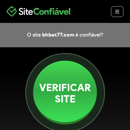
O site
bhbet77.com
é confiável?
VERIFICAR
SITE