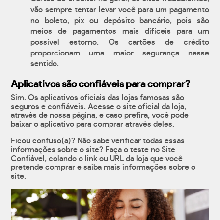
vão sempre tentar levar você para um pagamento
no boleto, pix ou depósito bancário, pois são
meios de pagamentos mais difíceis para um
possível estorno. Os cartões de crédito
proporcionam uma maior segurança nesse
sentido.
Aplicativos são confiáveis para comprar?
Sim. Os aplicativos oficiais das lojas famosas são
seguros e confiáveis. Acesse o site oficial da loja,
através de nossa página, e caso prefira, você pode
baixar o aplicativo para comprar através deles.
Ficou confuso(a)? Não sabe verificar todas essas
informações sobre o site? Faça o teste no Site
Confiável, colando o link ou URL da loja que você
pretende comprar e saiba mais informações sobre o
site.