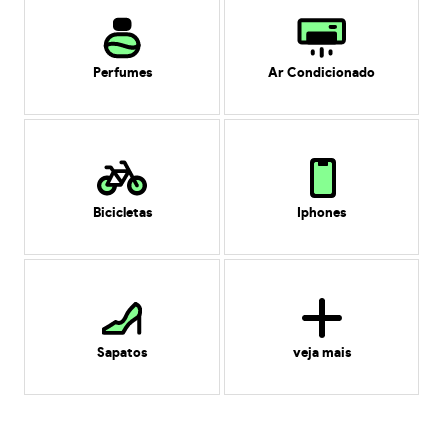
Perfumes
Ar Condicionado
Bicicletas
Iphones
Sapatos
veja mais