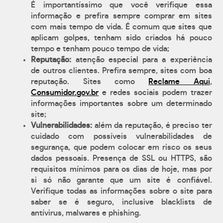
É importantíssimo que você verifique essa
informação e prefira sempre comprar em sites
com mais tempo de vida. É comum que sites que
aplicam golpes, tenham sido criados há pouco
tempo e tenham pouco tempo de vida;
Reputação:
atenção especial para a experiência
de outros clientes. Prefira sempre, sites com boa
reputação. Sites como
Reclame Aqui
,
Consumidor.gov.br
e redes sociais podem trazer
informações importantes sobre um determinado
site;
Vulnerabilidades:
além da reputação, é preciso ter
cuidado com possíveis vulnerabilidades de
segurança, que podem colocar em risco os seus
dados pessoais. Presença de SSL ou HTTPS, são
requisitos mínimos para os dias de hoje, mas por
si só não garante que um site é confiável.
Verifique todas as informações sobre o site para
saber se é seguro, inclusive blacklists de
antívirus, malwares e phishing.