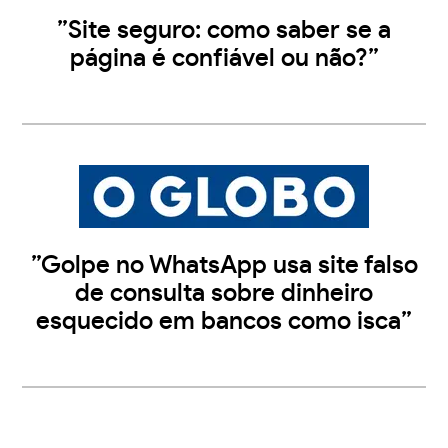
”Site seguro: como saber se a
página é confiável ou não?”
”Golpe no WhatsApp usa site falso
de consulta sobre dinheiro
esquecido em bancos como isca”