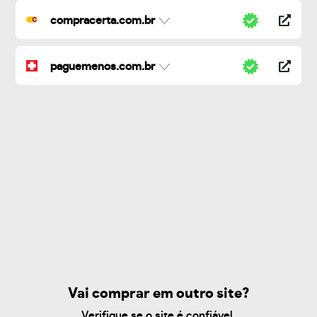
compracerta.com.br
paguemenos.com.br
Vai comprar em outro site?
Verifique se o site é confiável.