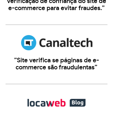
verificação de confiança do site de
e-commerce para evitar fraudes.”
”Site verifica se páginas de e-
commerce são fraudulentas”