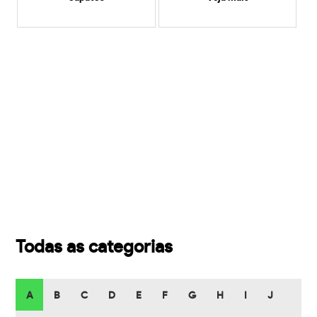
Todas as categorias
A
B
C
D
E
F
G
H
I
J