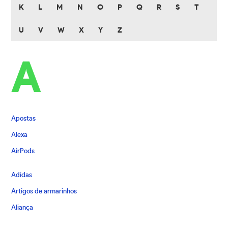
K
L
M
N
O
P
Q
R
S
T
U
V
W
X
Y
Z
A
Apostas
Alexa
AirPods
Adidas
Artigos de armarinhos
Aliança