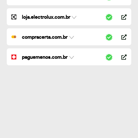
loja.electrolux.com.br
compracerta.com.br
paguemenos.com.br