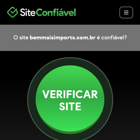
O site
bemmaisimports.com.br
é confiável?
VERIFICAR
SITE