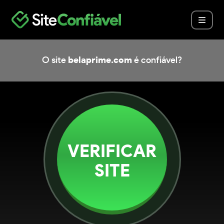
O site
belaprime.com
é confiável?
VERIFICAR
SITE