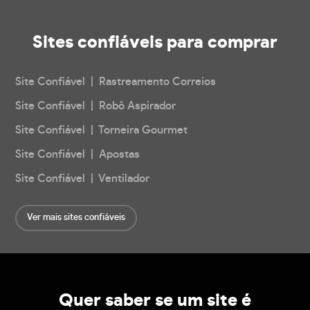
Sites confiáveis
para comprar
Site Confiável | Rastreamento Correios
Site Confiável | Robô Aspirador
Site Confiável | Torneira Gourmet
Site Confiável | Apostas
Site Confiável | Ventilador
Ver mais sites confiáveis
Quer saber se um site é