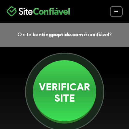
O site
bantingpeptide.com
é confiável?
VERIFICAR
SITE