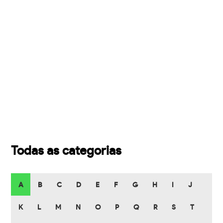
Todas as categorias
A
B
C
D
E
F
G
H
I
J
K
L
M
N
O
P
Q
R
S
T