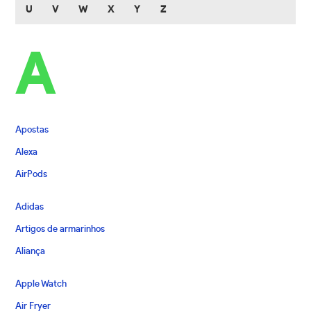
U
V
W
X
Y
Z
A
Apostas
Alexa
AirPods
Adidas
Artigos de armarinhos
Aliança
Apple Watch
Air Fryer