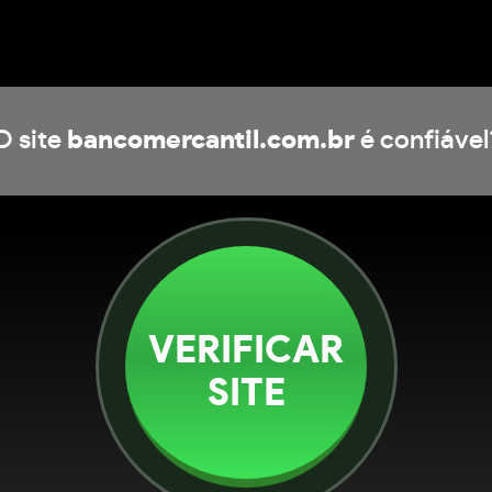
O site
bancomercantil.com.br
é confiável
VERIFICAR
SITE