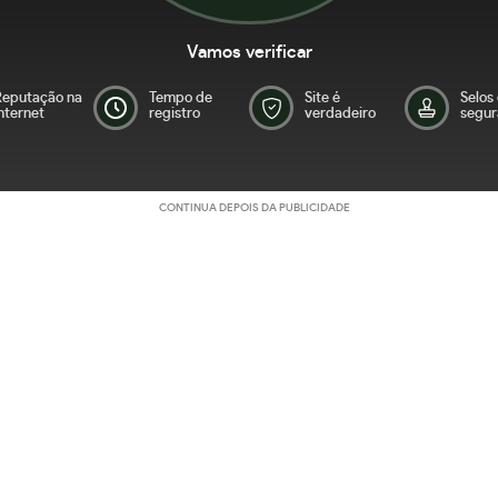
Vamos verificar
Reputação na
Tempo de
Site é
Selos
nternet
registro
verdadeiro
segur
CONTINUA DEPOIS DA PUBLICIDADE