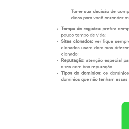
Tome sua decisão de compra
dicas para você entender m
Tempo de registro:
prefira sem
pouco tempo de vida;
Sites clonados:
verifique sempr
clonados usam domínios diferen
clonado;
Reputação:
atenção especial par
sites com boa reputação.
Tipos de domínios:
os domínios
domínios que não tenham essas e