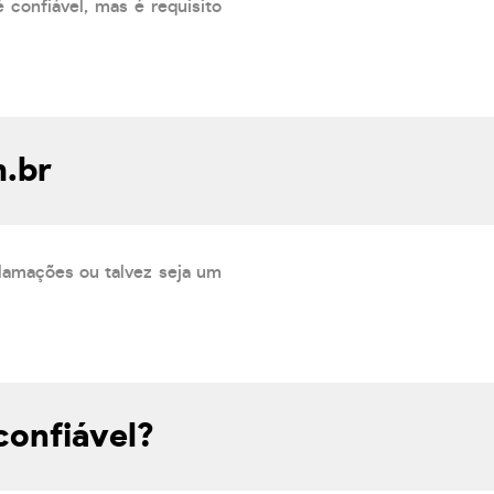
 confiável, mas é requisito
m.br
lamações ou talvez seja um
confiável?