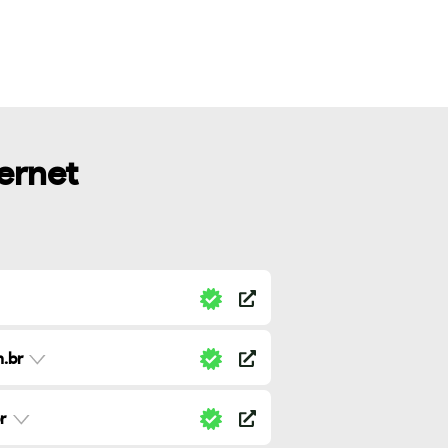
ternet
.br
r