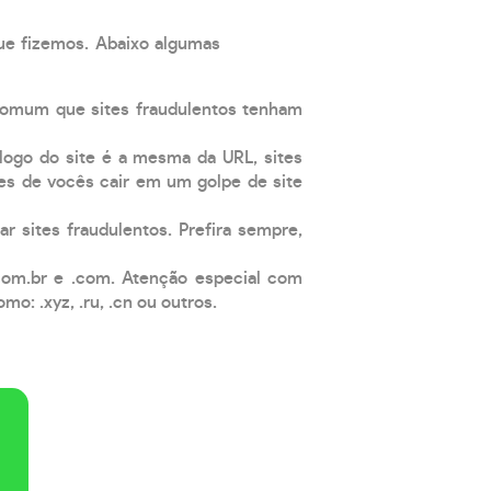
que fizemos. Abaixo algumas
comum que sites fraudulentos tenham
 logo do site é a mesma da URL, sites
es de vocês cair em um golpe de site
ar sites fraudulentos. Prefira sempre,
com.br e .com. Atenção especial com
: .xyz, .ru, .cn ou outros.