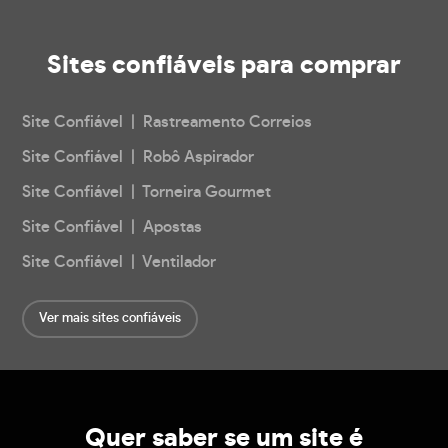
Sites confiáveis
para comprar
Site Confiável | Rastreamento Correios
Site Confiável | Robô Aspirador
Site Confiável | Torneira Gourmet
Site Confiável | Apostas
Site Confiável | Ventilador
Ver mais sites confiáveis
Quer saber se um site é