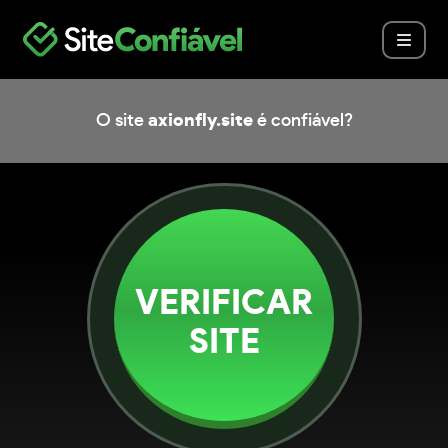
O site
axionfly.site
é confiável?
VERIFICAR
SITE