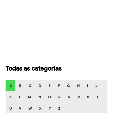
Todas as categorias
A
B
C
D
E
F
G
H
I
J
K
L
M
N
O
P
Q
R
S
T
U
V
W
X
Y
Z