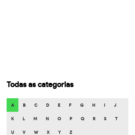
Todas as categorias
A
B
C
D
E
F
G
H
I
J
K
L
M
N
O
P
Q
R
S
T
U
V
W
X
Y
Z