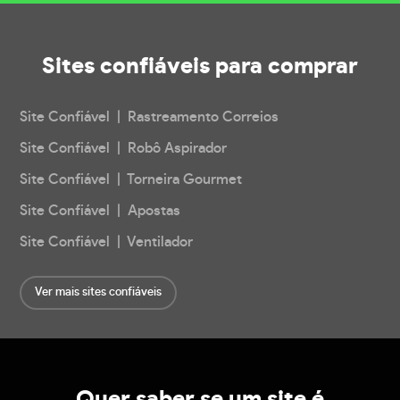
Sites confiáveis
para comprar
Site Confiável | Rastreamento Correios
Site Confiável | Robô Aspirador
Site Confiável | Torneira Gourmet
Site Confiável | Apostas
Site Confiável | Ventilador
Ver mais sites confiáveis
Quer saber se um site é