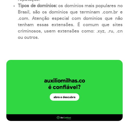
Tipos de domínios:
os domínios mais populares no
Brasil, são os domínios que terminam .com.br e
.com. Atenção especial com domínios que não
tenham essas extensões. É comum que sites
criminosos, usem extensões como: .xyz, .ru, .cn
ou outros.