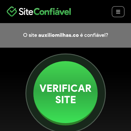
O site
auxiliomilhas.co
é confiável?
VERIFICAR
SITE