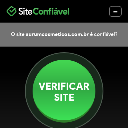
O site
aurumcosmeticos.com.br
é confiável?
VERIFICAR
SITE