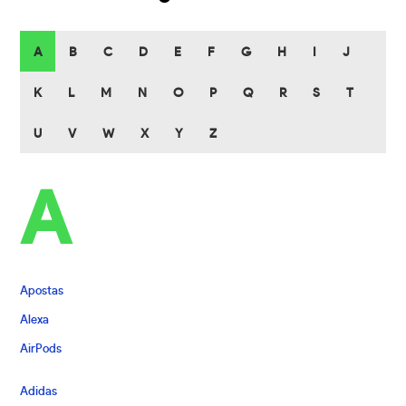
A
B
C
D
E
F
G
H
I
J
K
L
M
N
O
P
Q
R
S
T
U
V
W
X
Y
Z
A
Apostas
Alexa
AirPods
Adidas