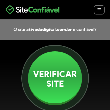
O site
ativadadigital.com.br
é confiável?
VERIFICAR
SITE