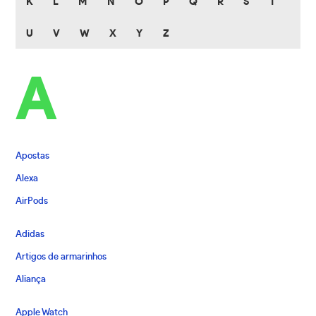
K
L
M
N
O
P
Q
R
S
T
U
V
W
X
Y
Z
A
Apostas
Alexa
AirPods
Adidas
Artigos de armarinhos
Aliança
Apple Watch