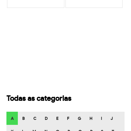
Todas as categorias
A
B
C
D
E
F
G
H
I
J