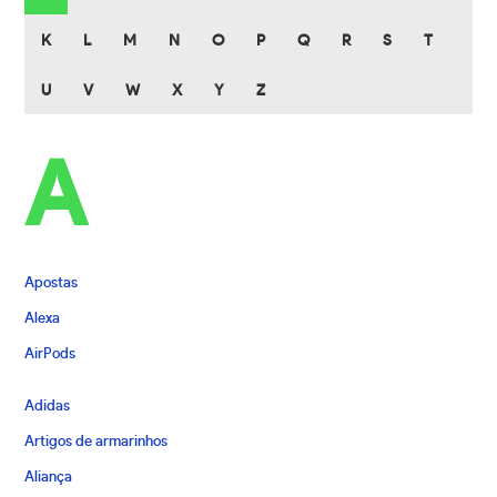
K
L
M
N
O
P
Q
R
S
T
U
V
W
X
Y
Z
A
Apostas
Alexa
AirPods
Adidas
Artigos de armarinhos
Aliança