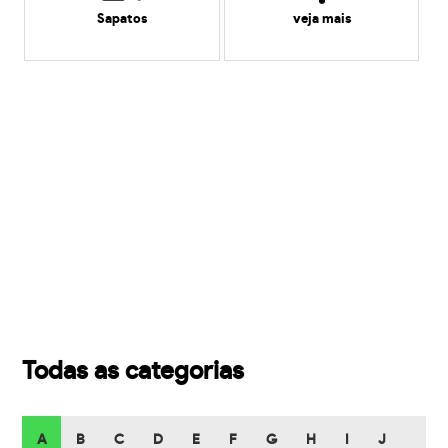
Sapatos
veja mais
Todas as categorias
A
B
C
D
E
F
G
H
I
J