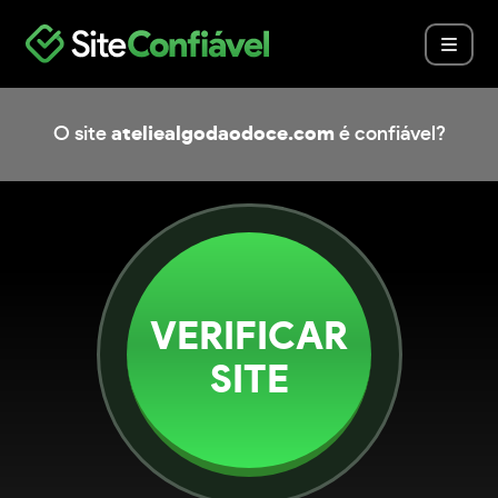
O site
ateliealgodaodoce.com
é confiável?
VERIFICAR
SITE