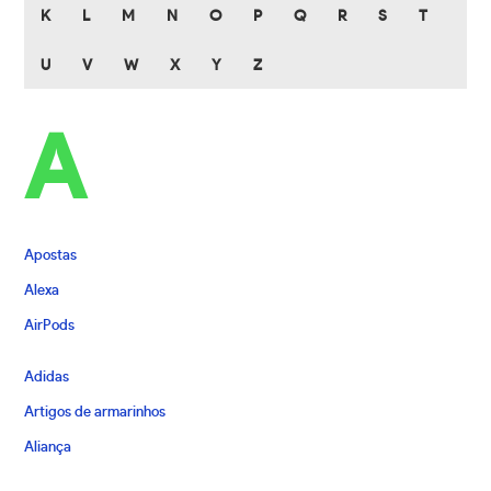
K
L
M
N
O
P
Q
R
S
T
U
V
W
X
Y
Z
A
Apostas
Alexa
AirPods
Adidas
Artigos de armarinhos
Aliança