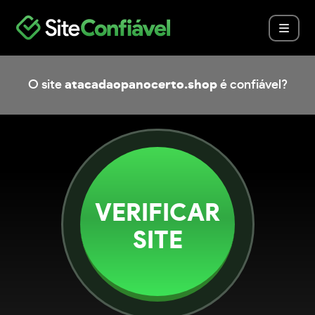
O site
atacadaopanocerto.shop
é confiável?
VERIFICAR
SITE