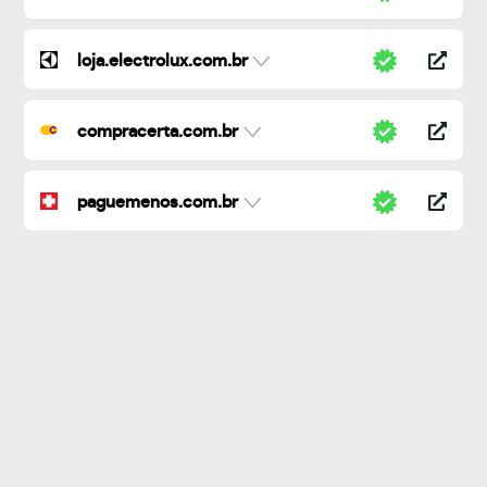
loja.electrolux.com.br
compracerta.com.br
paguemenos.com.br