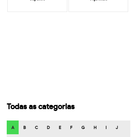
Todas as categorias
A
B
C
D
E
F
G
H
I
J