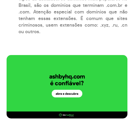
Brasil, são os domínios que terminam .com.br e
.com. Atenção especial com domínios que não
tenham essas extensões. É comum que sites
criminosos, usem extensões como: .xyz, .ru, .cn
ou outros.