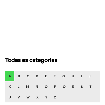
Todas as categorias
A
B
C
D
E
F
G
H
I
J
K
L
M
N
O
P
Q
R
S
T
U
V
W
X
Y
Z