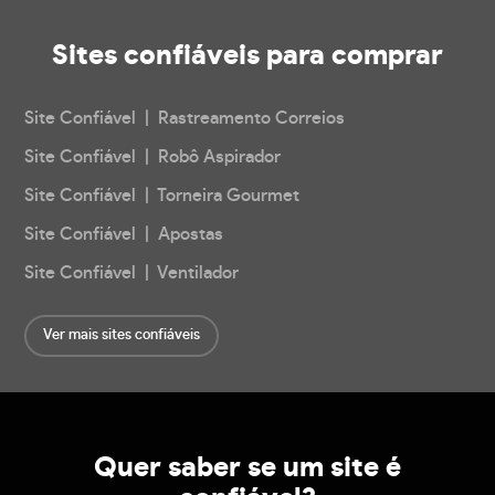
Sites confiáveis
para comprar
Site Confiável | Rastreamento Correios
Site Confiável | Robô Aspirador
Site Confiável | Torneira Gourmet
Site Confiável | Apostas
Site Confiável | Ventilador
Ver mais sites confiáveis
Quer saber se um site é