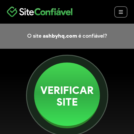
O site
ashbyhq.com
é confiável?
VERIFICAR
SITE