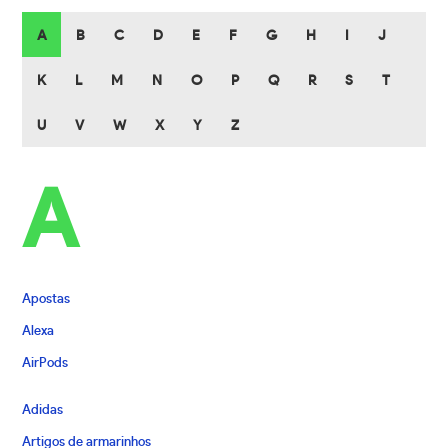
A
B
C
D
E
F
G
H
I
J
K
L
M
N
O
P
Q
R
S
T
U
V
W
X
Y
Z
A
Apostas
Alexa
AirPods
Adidas
Artigos de armarinhos