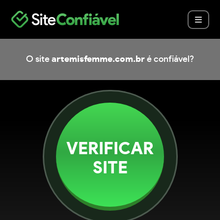
O site
artemisfemme.com.br
é confiável?
VERIFICAR
SITE