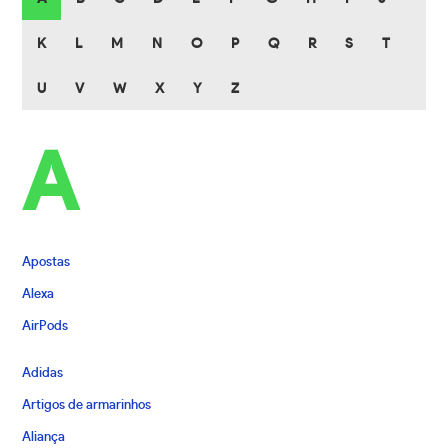
K
L
M
N
O
P
Q
R
S
T
U
V
W
X
Y
Z
A
Apostas
Alexa
AirPods
Adidas
Artigos de armarinhos
Aliança