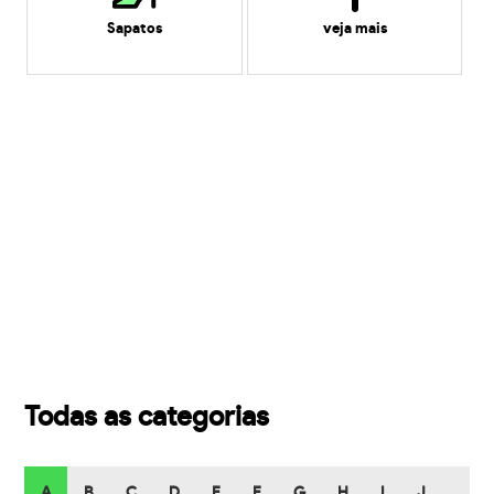
Sapatos
veja mais
Todas as categorias
A
B
C
D
E
F
G
H
I
J