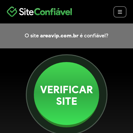
O site
areavip.com.br
é confiável?
VERIFICAR
SITE