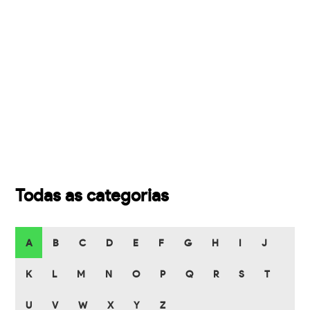
Todas as categorias
A
B
C
D
E
F
G
H
I
J
K
L
M
N
O
P
Q
R
S
T
U
V
W
X
Y
Z