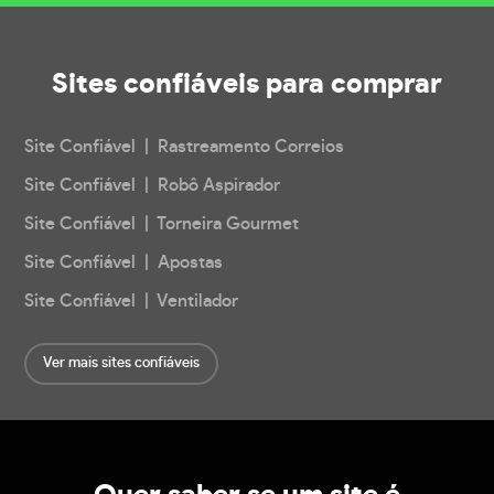
Sites confiáveis
para comprar
Site Confiável | Rastreamento Correios
Site Confiável | Robô Aspirador
Site Confiável | Torneira Gourmet
Site Confiável | Apostas
Site Confiável | Ventilador
Ver mais sites confiáveis