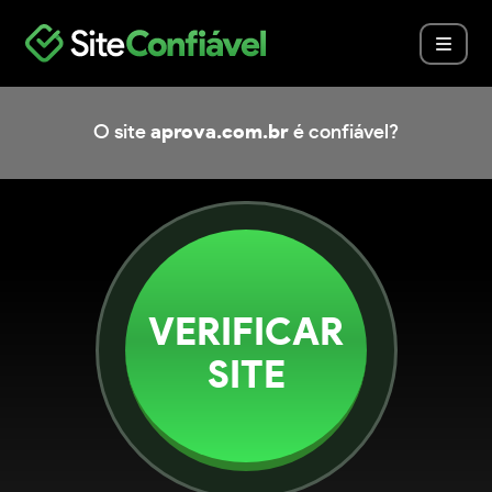
O site
aprova.com.br
é confiável?
VERIFICAR
SITE