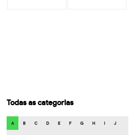
Todas as categorias
A
B
C
D
E
F
G
H
I
J