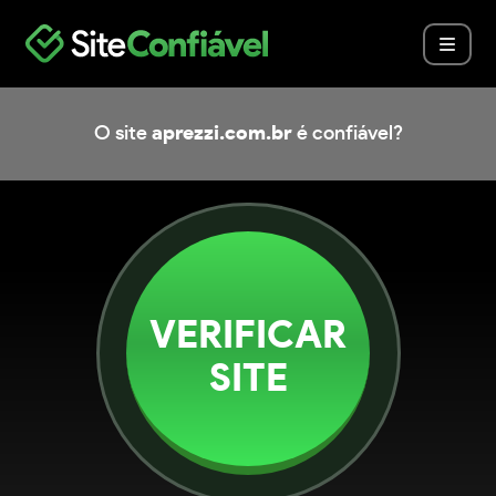
O site
aprezzi.com.br
é confiável?
VERIFICAR
SITE