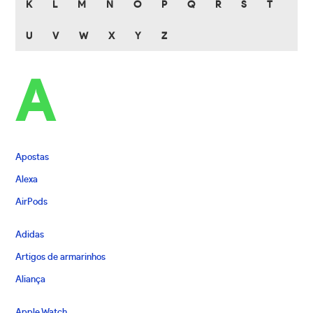
K
L
M
N
O
P
Q
R
S
T
U
V
W
X
Y
Z
A
Apostas
Alexa
AirPods
Adidas
Artigos de armarinhos
Aliança
Apple Watch