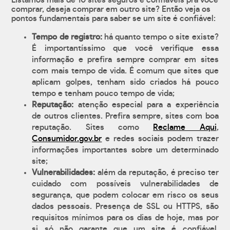
Listamos mais de 10 sites seguros e confiáveis pra você
comprar, deseja comprar em outro site? Então veja os
pontos fundamentais para saber se um site é confiável:
Tempo de registro:
há quanto tempo o site existe?
É importantíssimo que você verifique essa
informação e prefira sempre comprar em sites
com mais tempo de vida. É comum que sites que
aplicam golpes, tenham sido criados há pouco
tempo e tenham pouco tempo de vida;
Reputação:
atenção especial para a experiência
de outros clientes. Prefira sempre, sites com boa
reputação. Sites como
Reclame Aqui
,
Consumidor.gov.br
e redes sociais podem trazer
informações importantes sobre um determinado
site;
Vulnerabilidades:
além da reputação, é preciso ter
cuidado com possíveis vulnerabilidades de
segurança, que podem colocar em risco os seus
dados pessoais. Presença de SSL ou HTTPS, são
requisitos mínimos para os dias de hoje, mas por
si só não garante que um site é confiável.