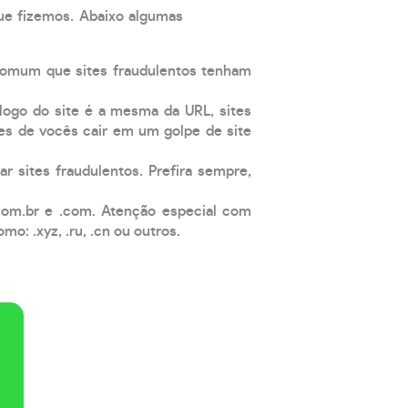
que fizemos. Abaixo algumas
comum que sites fraudulentos tenham
 logo do site é a mesma da URL, sites
es de vocês cair em um golpe de site
ar sites fraudulentos. Prefira sempre,
com.br e .com. Atenção especial com
: .xyz, .ru, .cn ou outros.