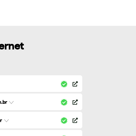
ternet
.br
r