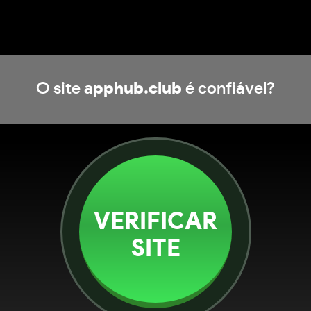
O site
apphub.club
é confiável?
VERIFICAR
SITE