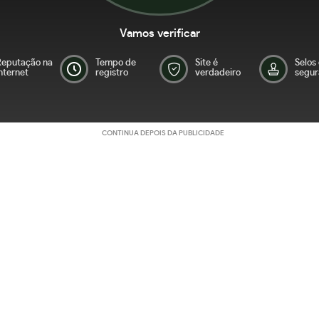
Vamos verificar
Reputação na
Tempo de
Site é
Selos
nternet
registro
verdadeiro
segur
CONTINUA DEPOIS DA PUBLICIDADE