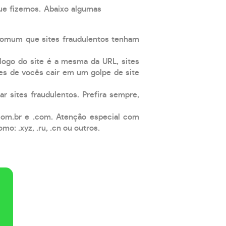
que fizemos. Abaixo algumas
comum que sites fraudulentos tenham
 logo do site é a mesma da URL, sites
es de vocês cair em um golpe de site
ar sites fraudulentos. Prefira sempre,
com.br e .com. Atenção especial com
: .xyz, .ru, .cn ou outros.