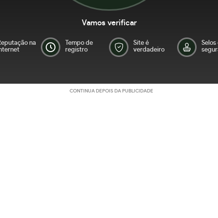
Vamos verificar
Reputação na
Tempo de
Site é
Selos
nternet
registro
verdadeiro
segur
CONTINUA DEPOIS DA PUBLICIDADE