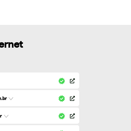
ternet
.br
r