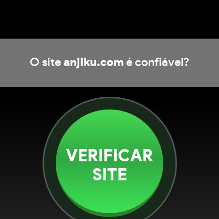
O site
anjiku.com
é confiável?
VERIFICAR
SITE