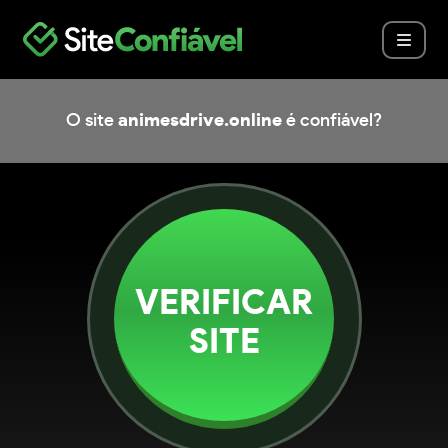
O site
animesdrive.online
é confiável?
VERIFICAR
SITE