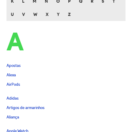
K
L
M
N
O
P
Q
R
S
T
U
V
W
X
Y
Z
A
Apostas
Alexa
AirPods
Adidas
Artigos de armarinhos
Aliança
Apple Watch