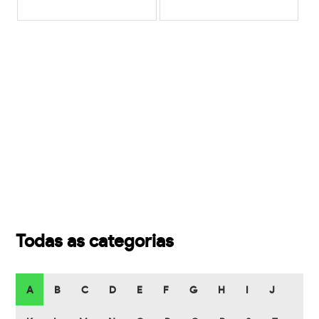
Todas as categorias
A
B
C
D
E
F
G
H
I
J